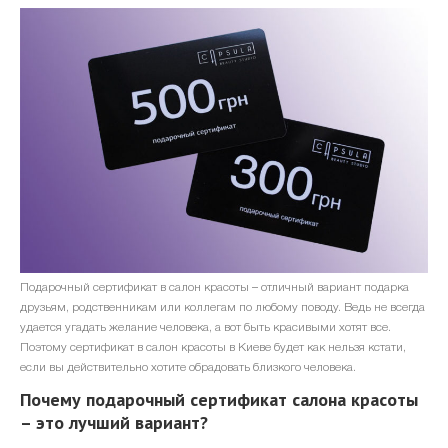
БЛОГ
ПОДАРОЧНЫЙ
СЕРТИФИКАТ
КОНТАКТЫ
RU
uk
ЗАПИСЬ ON-LINE
Подарочный сертификат в салон красоты – отличный вариант подарка
друзьям, родственникам или коллегам по любому поводу. Ведь не всегда
удается угадать желание человека, а вот быть красивыми хотят все.
Поэтому сертификат в салон красоты в Киеве будет как нельзя кстати,
если вы действительно хотите обрадовать близкого человека.
Почему подарочный сертификат салона красоты
– это лучший вариант?