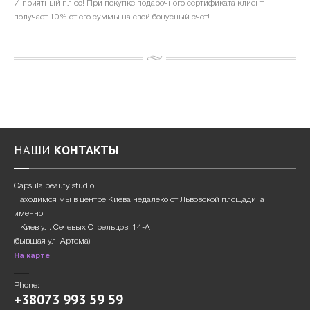
И приятный плюс! При покупке подарочного сертификата клиент
получает 10% от его суммы на свой бонусный счет!
НАШИ
КОНТАКТЫ
Сapsula beauty studio
Находимся мы в центре Киева недалеко от Львовской площади, а
именно:
г. Киев ул. Сечевых Стрельцов, 14-А
(бывшая ул. Артема)
На карте
Phone:
+38073 993 59 59