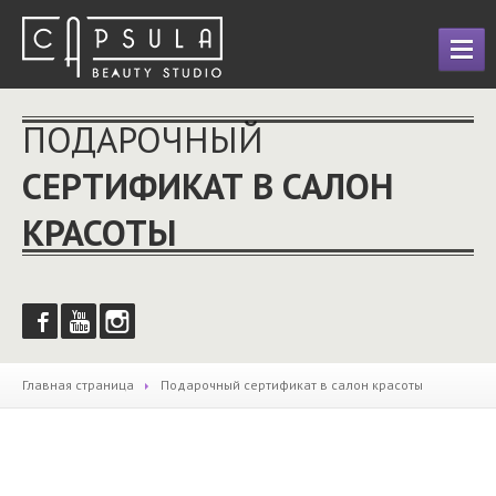
ГЛАВНАЯ
ПОДАРОЧНЫЙ
УСЛУГИ
СЕРТИФИКАТ В САЛОН
Лечение
и восстановление волос
КРАСОТЫ
Профессиональное
наращивание волос
Парикмахерские
услуги
Макияж
Оформление
и коррекция бровей
Маникюр
и педикюр
Главная страница
Подарочный
сертификат в салон красоты
ДЕЗИНФЕКЦИЯ
ФОТО
ПРАЙС