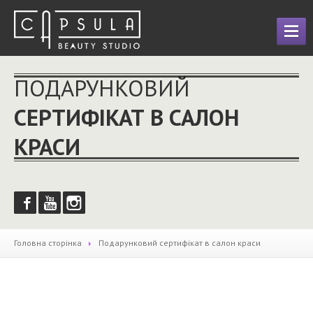
ГОЛОВНА
ПОДАРУНКОВИЙ
ПОСЛУГИ
СЕРТИФІКАТ В САЛОН
Лікування
та відновлення волосся
КРАСИ
Професійне
нарощування волосся
Перукарські
послуги
Макіяж
Оформлення
та корекція брів
Манікюр
і педикюр
Головна сторінка
Подарунковий
сертифікат в салон краси
ДЕЗІНФЕКЦІЯ
ФОТО
ПРАЙС