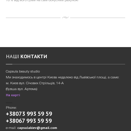
10% від його суми на свій бонусний рахунок!
НАШІ
КОНТАКТИ
Сapsula beauty studio
Ми знаходимось в центрі Києва недалеко від Львівської площі, а саме:
м. Киев вул. Січових Стрільців, 14-А
(бувша вул. Артема)
На карті
Phone:
+38073 993 59 59
+38067 993 59 59
capsulakiev@gmail.com
e-mail: