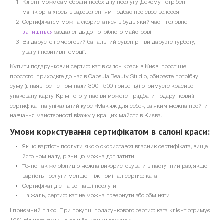
Клієнт може сам обрати необхідну послугу. Декому потрібен
манікюр, а хтось із задоволенням подбає про своє волосся.
Сертифікатом можна скористатися в будь-який час – головне,
запишіться
заздалегідь до потрібного майстрові.
Ви даруєте не черговий банальний сувенір – ви даруєте турботу,
увагу і позитивні емоції.
Купити подарунковий сертифікат в салон краси в Києві простіше
простого: приходьте до нас в Capsula Beauty Studio, обираєте потрібну
суму (в наявності є номінали 300 і 500 гривень) і отримуєте красиво
упаковану карту. Крім того, у нас ви можете придбати подарунковий
сертифікат на унікальний курс «Макіяж для себе», за яким можна пройти
навчання майстерності візажу у кращих майстрів Києва.
Умови користування сертифікатом в салоні краси:
Якщо вартість послуги, якою скористався власник сертифіката, вище
його номіналу, різницю можна доплатити.
Точно так же різницю можна використовувати в наступний раз, якщо
вартість послуги менше, ніж номінал сертифіката.
Сертифікат діє на всі наші послуги
На жаль, сертифікат не можна повернути або обміняти
І приємний плюс! При покупці подарункового сертифіката клієнт отримує