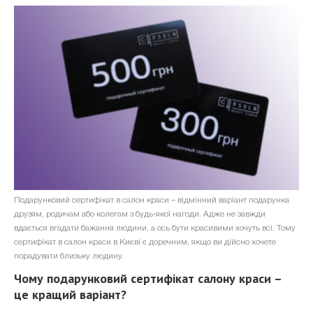
БЛОГ
ПОДАРУНКОВИЙ
СЕРТИФІКАТ
КОНТАКТИ
UK
ru
ЗАПИС ON-LINE
Подарунковий сертифікат в салон краси – відмінний варіант подарунка
друзям, родичам або колегам з будь-якої нагоди. Адже не завжди
вдається вгадати бажання людини, а ось бути красивими хочуть всі. Тому
сертифікат в салон краси в Києві є доречним, якщо ви дійсно хочете
порадувати близьку людину.
Чому подарунковий сертифікат салону краси –
це кращий варіант?